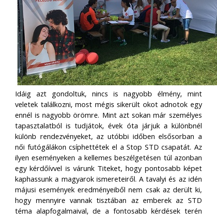
Idáig azt gondoltuk, nincs is nagyobb élmény, mint
veletek találkozni, most mégis sikerült okot adnotok egy
ennél is nagyobb örömre. Mint azt sokan már személyes
tapasztalatból is tudjátok, évek óta járjuk a különbnél
különb rendezvényeket, az utóbbi időben elsősorban a
női futógálákon csíphettétek el a Stop STD csapatát. Az
ilyen eseményeken a kellemes beszélgetésen túl azonban
egy kérdőívvel is várunk Titeket, hogy pontosabb képet
kaphassunk a magyarok ismereteiről. A tavalyi és az idén
májusi események eredményeiből nem csak az derült ki,
hogy mennyire vannak tisztában az emberek az STD
téma alapfogalmaival, de a fontosabb kérdések terén