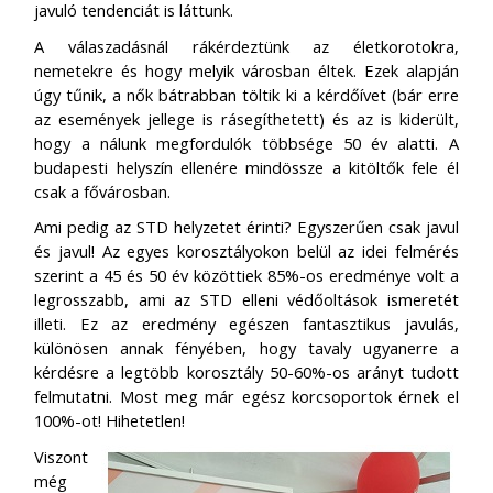
javuló tendenciát is láttunk.
A válaszadásnál rákérdeztünk az életkorotokra,
nemetekre és hogy melyik városban éltek. Ezek alapján
úgy tűnik, a nők bátrabban töltik ki a kérdőívet (bár erre
az események jellege is rásegíthetett) és az is kiderült,
hogy a nálunk megfordulók többsége 50 év alatti. A
budapesti helyszín ellenére mindössze a kitöltők fele él
csak a fővárosban.
Ami pedig az STD helyzetet érinti? Egyszerűen csak javul
és javul! Az egyes korosztályokon belül az idei felmérés
szerint a 45 és 50 év közöttiek 85%-os eredménye volt a
legrosszabb, ami az STD elleni védőoltások ismeretét
illeti. Ez az eredmény egészen fantasztikus javulás,
különösen annak fényében, hogy tavaly ugyanerre a
kérdésre a legtöbb korosztály 50-60%-os arányt tudott
felmutatni. Most meg már egész korcsoportok érnek el
100%-ot! Hihetetlen!
Viszont
még