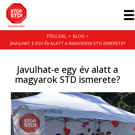
FŐOLDAL
>
BLOG
>
JAVULHAT-E EGY ÉV ALATT A MAGYAROK STD ISMERETE?
Javulhat-e egy év alatt a
magyarok STD ismerete?