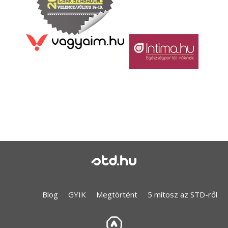
std.hu
Blog
GYIK
Megtörtént
5 mítosz az STD-ről