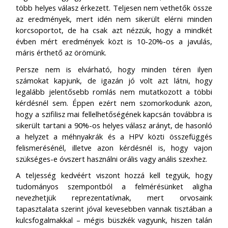
több helyes válasz érkezett. Teljesen nem vethetők össze
az eredmények, mert idén nem sikerült elérni minden
korcsoportot, de ha csak azt nézzük, hogy a mindkét
évben mért eredmények közt is 10-20%-os a javulás,
máris érthető az örömünk.
Persze nem is elvárható, hogy minden téren ilyen
számokat kapjunk, de igazán jó volt azt látni, hogy
legalább jelentősebb romlás nem mutatkozott a többi
kérdésnél sem. Éppen ezért nem szomorkodunk azon,
hogy a szifilisz mai fellelhetőségének kapcsán továbbra is
sikerült tartani a 90%-os helyes válasz arányt, de hasonló
a helyzet a méhnyakrák és a HPV közti összefüggés
felismerésénél, illetve azon kérdésnél is, hogy vajon
szükséges-e óvszert használni orális vagy anális szexhez.
A teljesség kedvéért viszont hozzá kell tegyük, hogy
tudományos szempontból a felmérésünket aligha
nevezhetjük reprezentatívnak, mert orvosaink
tapasztalata szerint jóval kevesebben vannak tisztában a
kulcsfogalmakkal – mégis büszkék vagyunk, hiszen talán