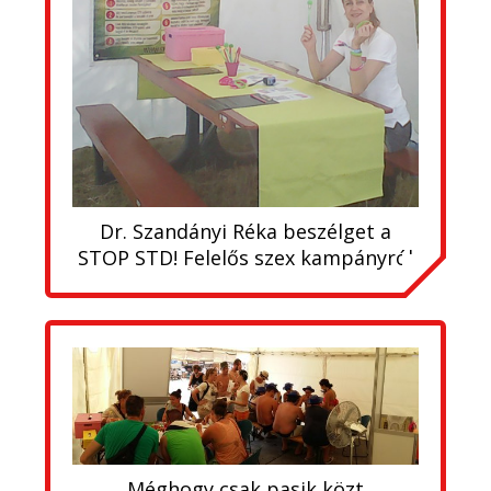
Dr. Szandányi Réka beszélget a
STOP STD! Felelős szex kampányról
Méghogy csak pasik közt