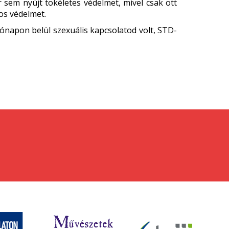
r sem nyújt tökéletes védelmet, mivel csak ott
os védelmet.
hónapon belül szexuális kapcsolatod volt, STD-