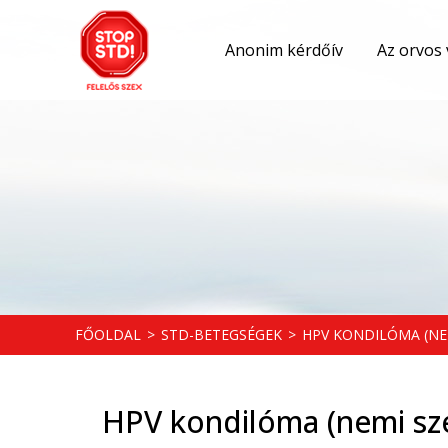
Anonim kérdőív
Az orvos 
FŐOLDAL
>
STD-BETEGSÉGEK
>
HPV KONDILÓMA (NE
HPV kondilóma (nemi sze