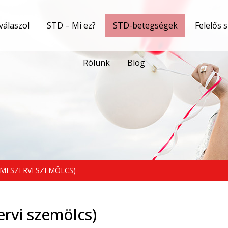
válaszol
STD – Mi ez?
STD-betegségek
Felelős 
Rólunk
Blog
MI SZERVI SZEMÖLCS)
rvi szemölcs)