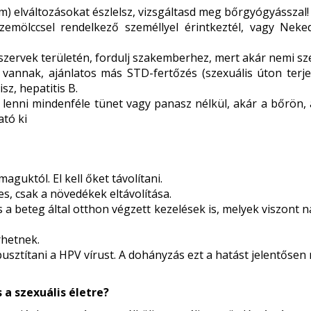
m) elváltozásokat észlelsz, vizsgáltasd meg bőrgyógyásszal!
mölccsel rendelkező személlyel érintkeztél, vagy Neked
zervek területén, fordulj szakemberhez, mert akár nemi szer
 vannak, ajánlatos más STD-fertőzés (szexuális úton terje
sz, hepatitis B.
lenni mindenféle tünet vagy panasz nélkül, akár a bőrön, 
ató ki
aguktól. El kell őket távolítani.
, csak a növedékek eltávolítása.
a beteg által otthon végzett kezelések is, melyek viszont
rhetnek.
ztítani a HPV vírust. A dohányzás ezt a hatást jelentősen r
 a szexuális életre?