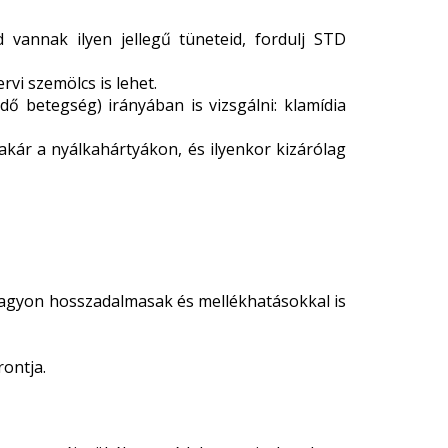
 vannak ilyen jellegű tüneteid, fordulj STD
vi szemölcs is lehet.
dő betegség) irányában is vizsgálni: klamídia
akár a nyálkahártyákon, és ilyenkor kizárólag
 nagyon hosszadalmasak és mellékhatásokkal is
ontja.