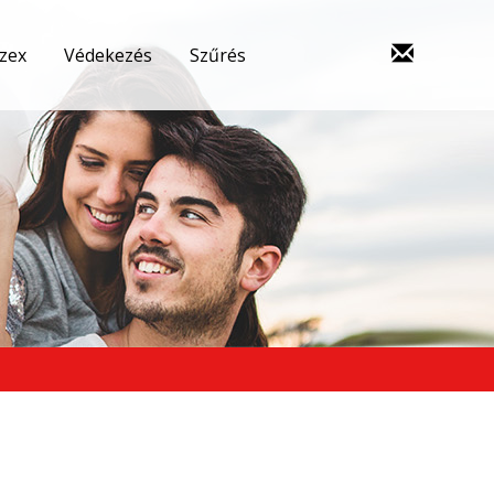
szex
Védekezés
Szűrés