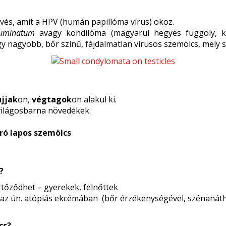
vés, amit a HPV (humán papillóma vírus) okoz.
uminatum
avagy kondilóma (magyarul hegyes függöly, k
y nagyobb, bőr színű, fájdalmatlan vírusos szemölcs, mely s
ujjak
on,
végtagok
on alakul ki.
világosbarna növedékek.
ró lapos szemölcs
?
rtőződhet – gyerekek, felnőttek
z ún. atópiás ekcémában (bőr érzékenységével, szénanáth
cs?