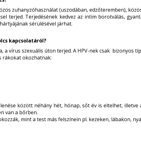
közös zuhanyzóhasználat (uszodában, edzőteremben), közös 
sel terjed. Terjedésének kedvez az intim borotválás, gyant
ártyájának sérülésével járhat.
ölcs kapcsolatáról?
, a vírus szexuális úton terjed. A HPV-nek csak bizonyos tí
s rákokat okozhatnak:
enése között néhány hét, hónap, sőt év is eltelhet, illetve 
en van a bőrben.
ozzák, mint a test más felszínein pl. kezeken, lábakon, nya