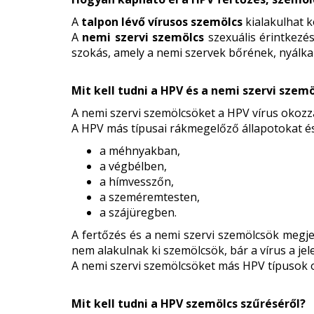
A
talpon lévő vírusos szemölcs
kialakulhat 
A
nemi szervi szemölcs
szexuális érintkezés
szokás, amely a nemi szervek bőrének, nyálkah
Mit kell tudni a HPV és a nemi szervi szem
A nemi szervi szemölcsöket a HPV vírus okozza
A HPV más típusai rákmegelőző állapotokat é
a méhnyakban,
a végbélben,
a hímvesszőn,
a szeméremtesten,
a szájüregben.
A fertőzés és a nemi szervi szemölcsök megjel
nem alakulnak ki szemölcsök, bár a vírus a jel
A nemi szervi szemölcsöket más HPV típusok ok
Mit kell tudni a HPV szemölcs szűréséről?