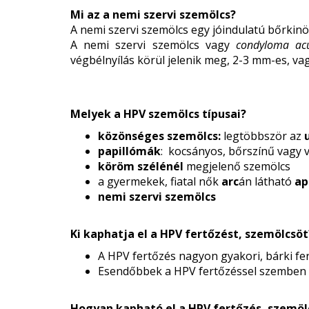
Mi az a nemi szervi szemölcs?
A nemi szervi szemölcs egy jóindulatú bőrkinö
A nemi szervi szemölcs vagy
condyloma ac
végbélnyílás körül jelenik meg, 2-3 mm-es, vag
Melyek a HPV szemölcs típusai?
közönséges szemölcs:
legtöbbször az
papillómák
: kocsányos, bőrszínű vagy 
köröm szélénél
megjelenő szemölcs
a gyermekek, fiatal nők
arc
án látható
ap
nemi szervi szemölcs
Ki kaphatja el a HPV fertőzést, szemölcsöt
A HPV fertőzés nagyon gyakori, bárki fe
Esendőbbek a HPV fertőzéssel szemben a
Hogyan kapható el a HPV fertőzés, szemöl