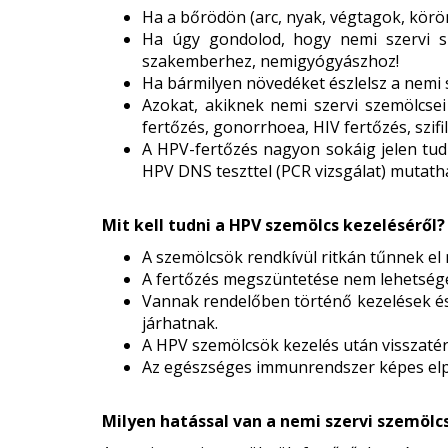
Ha a bőrödön (arc, nyak, végtagok, körö
Ha úgy gondolod, hogy nemi szervi sze
szakemberhez, nemigyógyászhoz!
Ha bármilyen növedéket észlelsz a nemi s
Azokat, akiknek nemi szervi szemölcsei
fertőzés, gonorrhoea, HIV fertőzés, szifili
A HPV-fertőzés nagyon sokáig jelen tud 
HPV DNS teszttel (PCR vizsgálat) mutath
Mit kell tudni a HPV szemölcs kezeléséről?
A szemölcsök rendkívül ritkán tűnnek el m
A fertőzés megszüntetése nem lehetséges
Vannak rendelőben történő kezelések és 
járhatnak.
A HPV szemölcsök kezelés után visszaté
Az egészséges immunrendszer képes elpus
Milyen hatással van a nemi szervi szemölcs