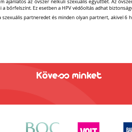
 ajánlatos az óvszer nélküli szexuális együttlét. Az óvsze
i a bőrfelszínt. Ez esetben a HPV védőoltás adhat biztonság
 szexuális partneredet és minden olyan partnert, akivel 6 
Kövess minket