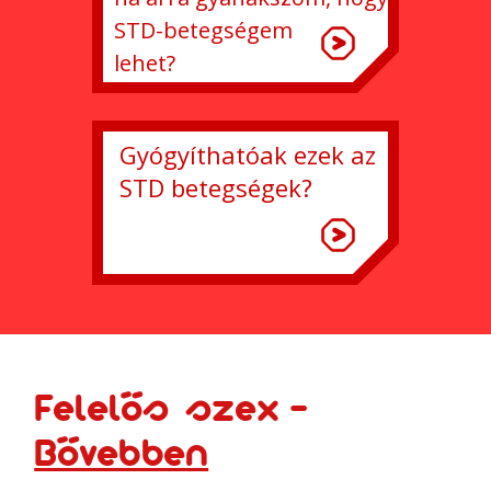
STD-betegségem
lehet?
Gyógyíthatóak ezek az
STD betegségek?
Felelős szex -
Bővebben