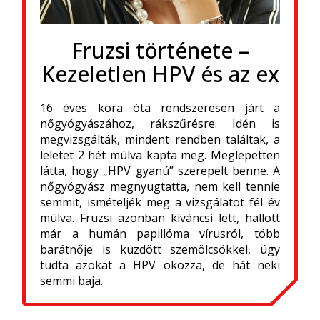
Fruzsi története –
Kezeletlen HPV és az ex
16 éves kora óta rendszeresen járt a
nőgyógyászához, rákszűrésre. Idén is
megvizsgálták, mindent rendben találtak, a
leletet 2 hét múlva kapta meg. Meglepetten
látta, hogy „HPV gyanú” szerepelt benne. A
nőgyógyász megnyugtatta, nem kell tennie
semmit, ismételjék meg a vizsgálatot fél év
múlva. Fruzsi azonban kíváncsi lett, hallott
már a humán papillóma vírusról, több
barátnője is küzdött szemölcsökkel, úgy
tudta azokat a HPV okozza, de hát neki
semmi baja.