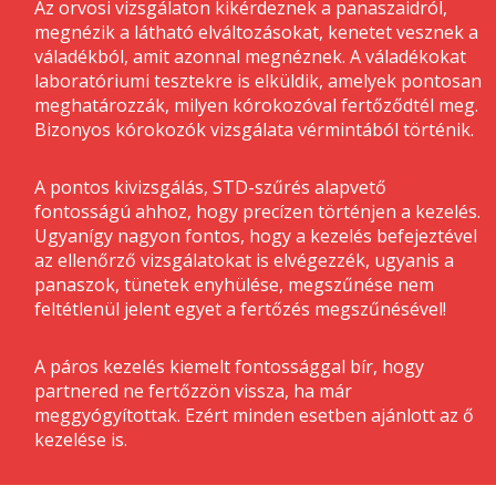
Az orvosi vizsgálaton kikérdeznek a panaszaidról,
megnézik a látható elváltozásokat, kenetet vesznek a
váladékból, amit azonnal megnéznek. A váladékokat
laboratóriumi tesztekre is elküldik, amelyek pontosan
meghatározzák, milyen kórokozóval fertőződtél meg.
Bizonyos kórokozók vizsgálata vérmintából történik.
A pontos kivizsgálás, STD-szűrés alapvető
fontosságú ahhoz, hogy precízen történjen a kezelés.
Ugyanígy nagyon fontos, hogy a kezelés befejeztével
az ellenőrző vizsgálatokat is elvégezzék, ugyanis a
panaszok, tünetek enyhülése, megszűnése nem
feltétlenül jelent egyet a fertőzés megszűnésével!
A páros kezelés kiemelt fontossággal bír, hogy
partnered ne fertőzzön vissza, ha már
meggyógyítottak. Ezért minden esetben ajánlott az ő
kezelése is.