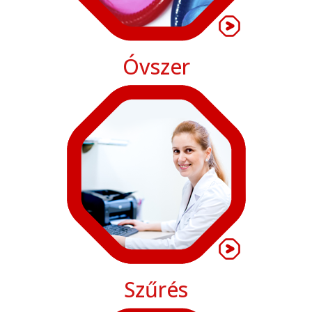
Óvszer
Szűrés