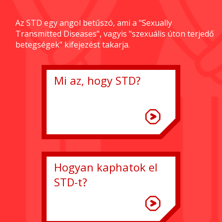
Az STD egy angol betűszó, ami a "Sexually
Transmitted Diseases", vagyis "szexuális úton terjedő
betegségek" kifejezést takarja.
Mi az, hogy STD?
Hogyan kaphatok el
STD-t?