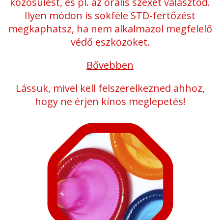
közösülést, és pl. az orális szexet választod.
Ilyen módon is sokféle STD-fertőzést
megkaphatsz, ha nem alkalmazol megfelelő
védő eszközöket.
Bővebben
Lássuk, mivel kell felszerelkezned ahhoz,
hogy ne érjen kínos meglepetés!