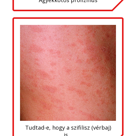
Ágyékkötős profizmus
Tudtad-e, hogy a szifilisz (vérbaj)
is…