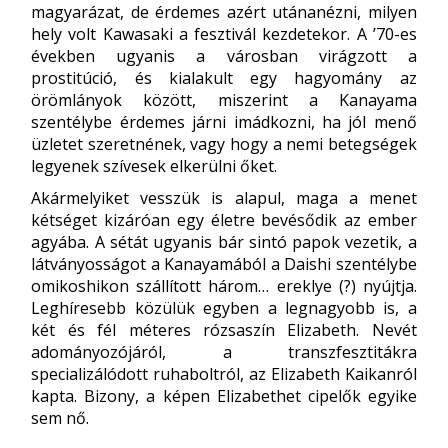
magyarázat, de érdemes azért utánanézni, milyen
hely volt Kawasaki a fesztivál kezdetekor. A ’70-es
években ugyanis a városban virágzott a
prostitúció, és kialakult egy hagyomány az
örömlányok között, miszerint a Kanayama
szentélybe érdemes járni imádkozni, ha jól menő
üzletet szeretnének, vagy hogy a nemi betegségek
legyenek szívesek elkerülni őket.
Akármelyiket vesszük is alapul, maga a menet
kétséget kizáróan egy életre bevésődik az ember
agyába. A sétát ugyanis bár sintó papok vezetik, a
látványosságot a Kanayamából a Daishi szentélybe
omikoshikon szállított három… ereklye (?) nyújtja.
Leghíresebb közülük egyben a legnagyobb is, a
két és fél méteres rózsaszín Elizabeth. Nevét
adományozójáról, a transzfesztitákra
specializálódott ruhaboltról, az Elizabeth Kaikanról
kapta. Bizony, a képen Elizabethet cipelők egyike
sem nő.