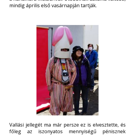
mindig április első vasárnapján tartják.
Vallási jellegét ma már persze ez is elvesztette, és
főleg az iszonyatos mennyiségű pénisznek