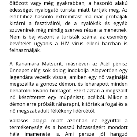
öltözött vagy még gyakrabban, a hasonló alakú
édességet nyalogató turista miatt tartják meg. Az
előbbihez hasonló extremitást ma már próbálják
kizárni a fesztiválról, de a nyalókák és egyéb
szuvenírek még mindig szerves részei a menetnek.
Nem is baj viszont a turisták száma, az esemény
bevételét ugyanis a HIV vírus elleni harcban is
felhasználják.
A Kanamara Matsurit, másnéven az Acél pénisz
ünnepet elég sok dolog indokolja. Alapvetően egy
legendára vezetik vissza, amiben egy nő vagináját
megszállta a gonosz démon, és leharapott minden
behatolni kívánó hímtagot. Ezért aztán a megszállt
nő készíttetett egy műpéniszt, acélból. Mikor a
démon erre próbált ráharapni, kitörtek a fogai és a
nő megszabadult féltékeny lidércétől.
Vallásos alapja miatt azonban ez egyúttal a
termékenység és a hosszú házasságért mondott
hála imamenete is. Ami persze jól hangzó