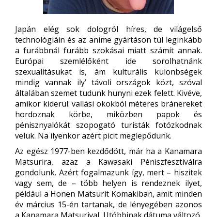
Japán elég sok dologról híres, de világelső
technológiáin és az anime gyártáson túl leginkább
a furábbnál furább szokásai miatt számít annak.
Európai szemlélőként ide sorolhatnánk
szexualitásukat is, ám kulturális különbségek
mindig vannak ily’ távoli országok közt, szóval
általában szemet tudunk hunyni ezek felett. Kivéve,
amikor kiderül: vallási okokból méteres bránereket
hordoznak körbe, miközben papok és
pénisznyalókát szopogató turisták fotózkodnak
velük. Na ilyenkor azért picit meglepődünk.
Az egész 1977-ben kezdődött, már ha a Kanamara
Matsurira, azaz a Kawasaki Péniszfesztiválra
gondolunk. Azért fogalmazunk így, mert – hiszitek
vagy sem, de – több helyen is rendeznek ilyet,
például a Honen Matsurit Komakiban, amit minden
év március 15-én tartanak, de lényegében azonos
a Kanamara Matsurival. Utóbbinak dátuma változó,