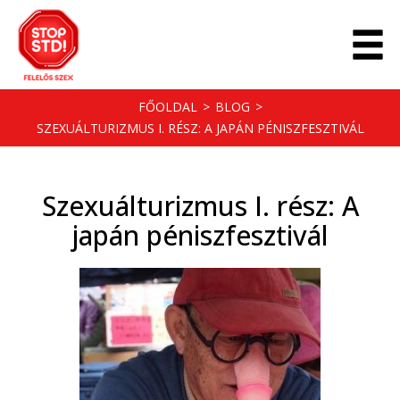
FŐOLDAL
>
BLOG
>
SZEXUÁLTURIZMUS I. RÉSZ: A JAPÁN PÉNISZFESZTIVÁL
Szexuálturizmus I. rész: A
japán péniszfesztivál