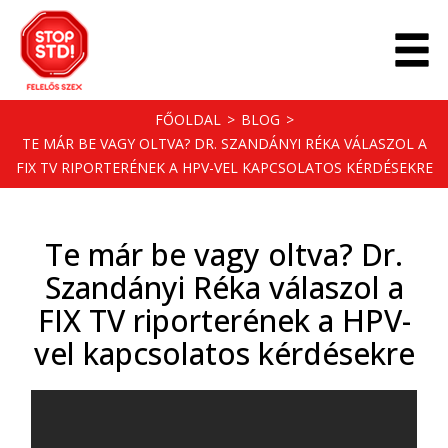
FŐOLDAL
>
BLOG
>
TE MÁR BE VAGY OLTVA? DR. SZANDÁNYI RÉKA VÁLASZOL A
FIX TV RIPORTERÉNEK A HPV-VEL KAPCSOLATOS KÉRDÉSEKRE
Te már be vagy oltva? Dr.
Szandányi Réka válaszol a
FIX TV riporterének a HPV-
vel kapcsolatos kérdésekre